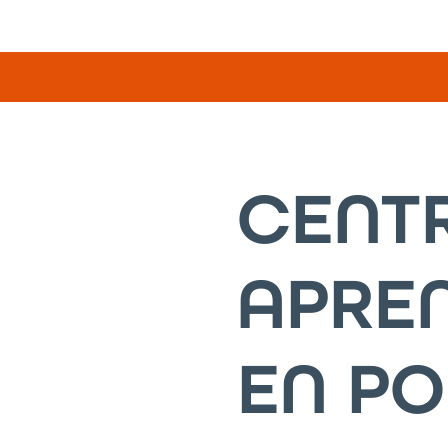
CENT
APREN
EN P