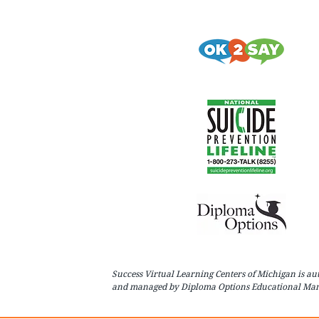
pción
encia
e
9
r una sugerencia
Success Virtual Learning Centers of Michigan is 
and managed by Diploma Options Educational Man