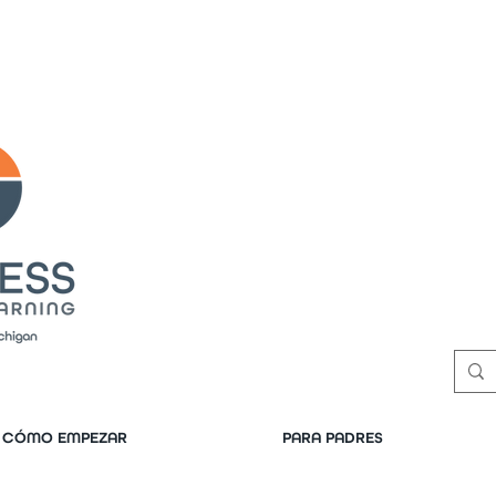
SOLICITUD DE TRANSCRIPCIÓN
| INSCRÍBASE HOY
|
R
LLAMADA
Public meeting notices, schedule
CÓMO EMPEZAR
PARA PADRES