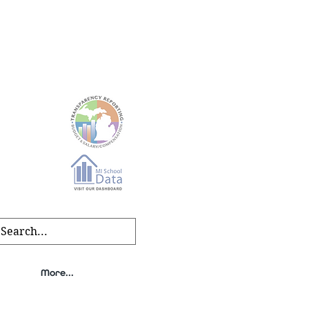
EFERIR A UN AMIGO
|
SOLICITE UNA
s, and agendas found on our
transparency page
.
More...