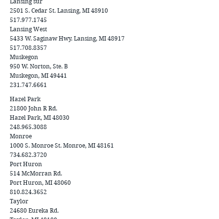
Lansing sur
2501 S. Cedar St. Lansing, MI 48910
517.977.1745
Lansing West
5433 W. Saginaw Hwy. Lansing, MI 48917
517.708.8357
Muskegon
950 W. Norton, Ste. B
Muskegon, MI 49441
231.747.6661
Hazel Park
21800 John R Rd.
Hazel Park, MI 48030
248.965.3088
Monroe
1000 S. Monroe St. Monroe, MI 48161
734.682.3720
Port Huron
514 McMorran Rd.
Port Huron, MI 48060
810.824.3652
Taylor
24680 Eureka Rd.