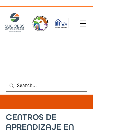
SOLICITUD DE TRANSCRIPCIÓN
| INSCRÍBASE
HOY
|
REFERIR A UN AMIGO
|
SOLICITE UNA
LLAMADA
Public meeting notices, schedules, and
agendas found on our
transparency
page
.
CENTROS DE
APRENDIZAJE EN