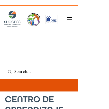
SOLICITUD DE TRANSCRIPCIÓN
| INSCRÍBASE
HOY
|
REFERIR A UN AMIGO
|
SOLICITE UNA
LLAMADA
Public meeting notices, schedules, and
agendas found on our
transparency
page
.
CENTRO DE