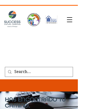
SOLICITUD DE TRANSCRIPCIÓN
| INSCRÍBASE
HOY
|
REFERIR A UN AMIGO
|
SOLICITE UNA
LLAMADA
Public meeting notices, schedules, and
agendas found on our
transparency
page
.
HAS ENCONTRADO TU
CAMINO.