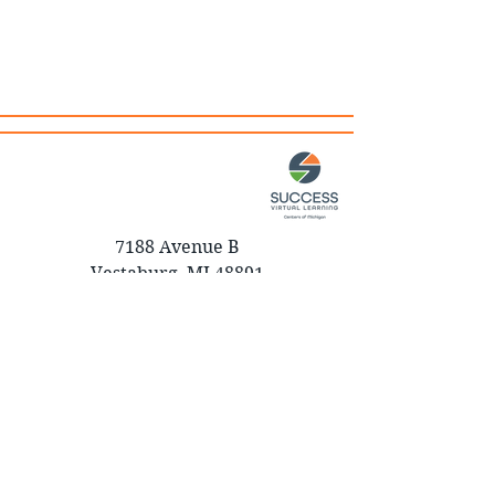
7188 Avenue B
Vestaburg, MI 48891
(616) 794-6329
Success Virtual Learning Centers of
Michigan is authorized by Vestaburg
Community Schools and managed by
Diploma Options Educational
Management, LLC.