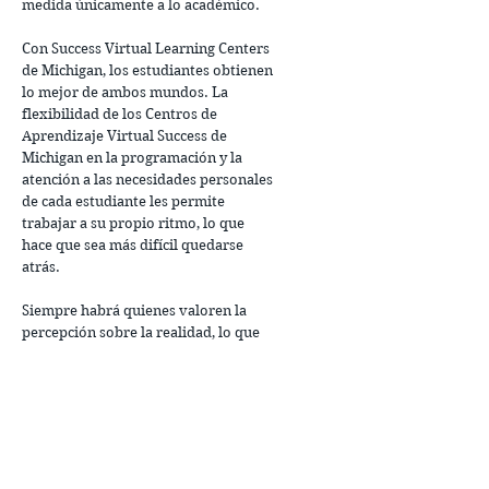
medida únicamente a lo académico.
Con Success Virtual Learning Centers
de Michigan, los estudiantes obtienen
lo mejor de ambos mundos. La
flexibilidad de los Centros de
Aprendizaje Virtual Success de
Michigan en la programación y la
atención a las necesidades personales
de cada estudiante les permite
trabajar a su propio ritmo, lo que
hace que sea más difícil quedarse
atrás.
Siempre habrá quienes valoren la
percepción sobre la realidad, lo que
significa, desafortunadamente, que
algunos empleadores o escuelas
pueden considerar un GED como algo
más bajo que un diploma. Sin
embargo, con Success Virtual
Learning Centers of Michigan, los
estudiantes obtienen un diploma de