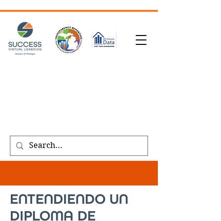
SOLICITUD DE TRANSCRIPCIÓN
| INSCRÍBASE
HOY
|
REFERIR A UN AMIGO
|
SOLICITE UNA
LLAMADA
Public meeting notices, schedules, and
agendas found on our
transparency
page
.
ENTENDIENDO UN
DIPLOMA DE